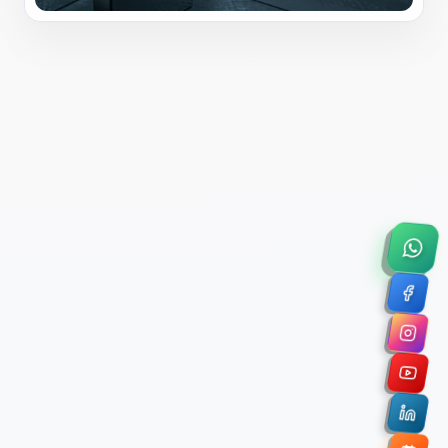
×
Solicitar Asesoría Comercial
Déjanos tus datos y nos pondremos en contacto
contigo para agendar una videollamada de 45
minutos.
Nombre Completo *
Correo Electrónico Corporativo *
Nombre de la Organización / Institución *
Cuéntanos un poco sobre tu proyecto (opcional)