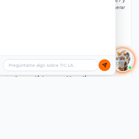
dominio y login propio. Incluye tutores IA 24/7 y
contenidos listos para comercializar y generar
ingresos desde el primer día.
Ver Licencias
Catálogo Académico
Cursos Listos para Monetizar
Contenidos interactivos y gamificados de
PreICFES Saber 11, Bachillerato por ciclos y
Grados 6° a 11°, diseñados para autoaprendizaje
de alta retención.
Ver Cursos