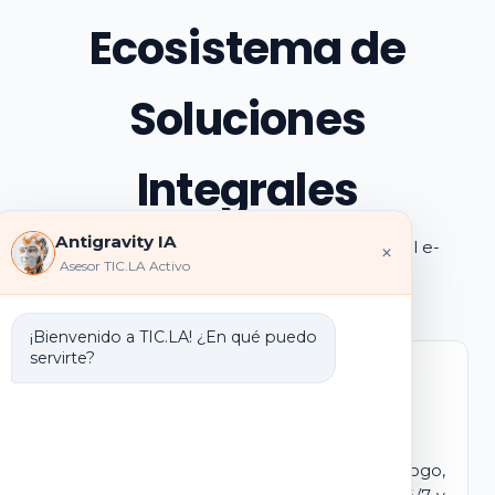
Ecosistema de
Soluciones
Integrales
Antigravity IA
Explora los pilares de transformación digital e-
×
Asesor TIC.LA Activo
learning e IA que ofrecemos
¡Bienvenido a TIC.LA! ¿En qué puedo
servirte?
Marca Blanca IA
E-learning IA para Monetizar
Lanza tu propio campus virtual con tu logo,