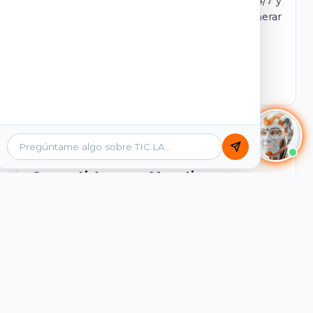
dominio y login propio. Incluye tutores IA 24/7 y
contenidos listos para comercializar y generar
ingresos desde el primer día.
Ver Licencias
Catálogo Académico
Cursos Listos para Monetizar
Contenidos interactivos y gamificados de
PreICFES Saber 11, Bachillerato por ciclos y
Grados 6° a 11°, diseñados para autoaprendizaje
de alta retención.
Ver Cursos