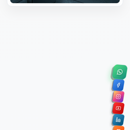
×
Solicitar Asesoría Comercial
Déjanos tus datos y nos pondremos en contacto
contigo para agendar una videollamada de 45
minutos.
Nombre Completo *
Correo Electrónico Corporativo *
Nombre de la Organización / Institución *
Cuéntanos un poco sobre tu proyecto (opcional)