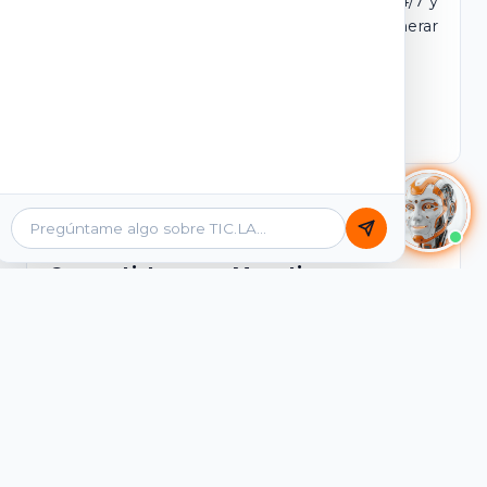
dominio y login propio. Incluye tutores IA 24/7 y
contenidos listos para comercializar y generar
ingresos desde el primer día.
Ver Licencias
Catálogo Académico
Cursos Listos para Monetizar
Contenidos interactivos y gamificados de
PreICFES Saber 11, Bachillerato por ciclos y
Grados 6° a 11°, diseñados para autoaprendizaje
de alta retención.
Ver Cursos