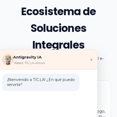
Ecosistema de
Soluciones
Integrales
Antigravity IA
Explora los pilares de transformación digital e-
×
Asesor TIC.LA Activo
learning e IA que ofrecemos
¡Bienvenido a TIC.LA! ¿En qué puedo
servirte?
Marca Blanca IA
E-learning IA para Monetizar
Lanza tu propio campus virtual con tu logo,