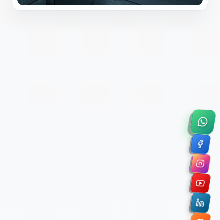
×
Solicitar Asesoría Comercial
Déjanos tus datos y nos pondremos en contacto
contigo para agendar una videollamada de 45
minutos.
Nombre Completo *
Correo Electrónico Corporativo *
Nombre de la Organización / Institución *
Cuéntanos un poco sobre tu proyecto (opcional)