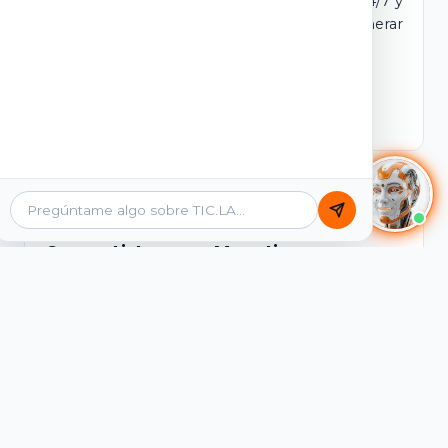
dominio y login propio. Incluye tutores IA 24/7 y
contenidos listos para comercializar y generar
ingresos desde el primer día.
Ver Licencias
Catálogo Académico
Cursos Listos para Monetizar
Contenidos interactivos y gamificados de
PreICFES Saber 11, Bachillerato por ciclos y
Grados 6° a 11°, diseñados para autoaprendizaje
de alta retención.
Ver Cursos