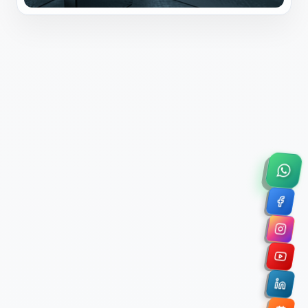
×
Solicitar Asesoría Comercial
Déjanos tus datos y nos pondremos en contacto
contigo para agendar una videollamada de 45
minutos.
Nombre Completo *
Correo Electrónico Corporativo *
Nombre de la Organización / Institución *
Cuéntanos un poco sobre tu proyecto (opcional)