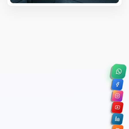
×
Solicitar Asesoría Comercial
Déjanos tus datos y nos pondremos en contacto
contigo para agendar una videollamada de 45
minutos.
Nombre Completo *
Correo Electrónico Corporativo *
Nombre de la Organización / Institución *
Cuéntanos un poco sobre tu proyecto (opcional)