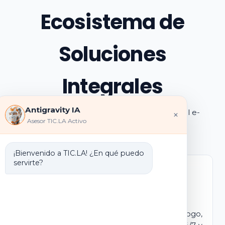
Ecosistema de
Soluciones
Integrales
Antigravity IA
Explora los pilares de transformación digital e-
×
Asesor TIC.LA Activo
learning e IA que ofrecemos
¡Bienvenido a TIC.LA! ¿En qué puedo
servirte?
Marca Blanca IA
E-learning IA para Monetizar
Lanza tu propio campus virtual con tu logo,