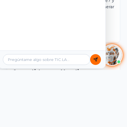
dominio y login propio. Incluye tutores IA 24/7 y
contenidos listos para comercializar y generar
ingresos desde el primer día.
Ver Licencias
Catálogo Académico
Cursos Listos para Monetizar
Contenidos interactivos y gamificados de
PreICFES Saber 11, Bachillerato por ciclos y
Grados 6° a 11°, diseñados para autoaprendizaje
de alta retención.
Ver Cursos