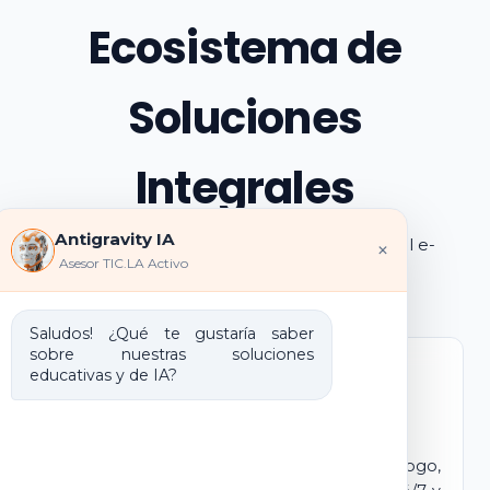
Ecosistema de
Soluciones
Integrales
Antigravity IA
Explora los pilares de transformación digital e-
×
Asesor TIC.LA Activo
learning e IA que ofrecemos
Saludos! ¿Qué te gustaría saber
sobre nuestras soluciones
educativas y de IA?
Marca Blanca IA
E-learning IA para Monetizar
Lanza tu propio campus virtual con tu logo,