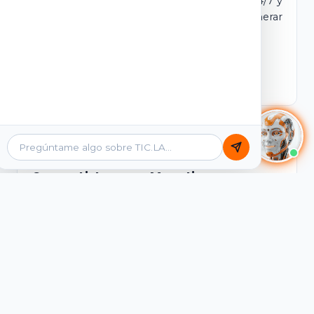
dominio y login propio. Incluye tutores IA 24/7 y
contenidos listos para comercializar y generar
ingresos desde el primer día.
Ver Licencias
Catálogo Académico
Cursos Listos para Monetizar
Contenidos interactivos y gamificados de
PreICFES Saber 11, Bachillerato por ciclos y
Grados 6° a 11°, diseñados para autoaprendizaje
de alta retención.
Ver Cursos