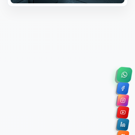
×
Solicitar Asesoría Comercial
Déjanos tus datos y nos pondremos en contacto
contigo para agendar una videollamada de 45
minutos.
Nombre Completo *
Correo Electrónico Corporativo *
Nombre de la Organización / Institución *
Cuéntanos un poco sobre tu proyecto (opcional)