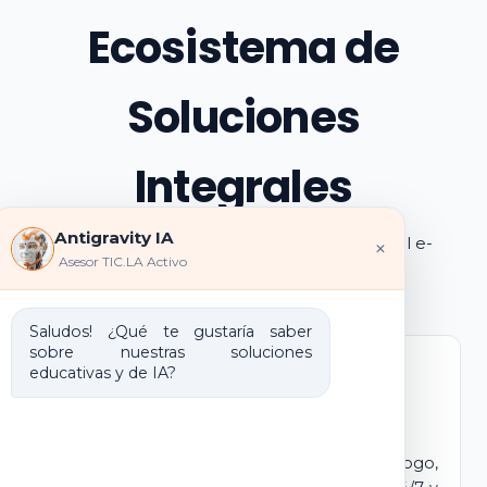
Ecosistema de
Soluciones
Integrales
Antigravity IA
Explora los pilares de transformación digital e-
×
Asesor TIC.LA Activo
learning e IA que ofrecemos
Saludos! ¿Qué te gustaría saber
sobre nuestras soluciones
educativas y de IA?
Marca Blanca IA
E-learning IA para Monetizar
Lanza tu propio campus virtual con tu logo,