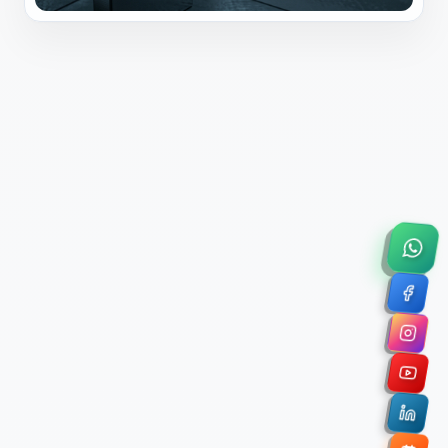
×
Solicitar Asesoría Comercial
Déjanos tus datos y nos pondremos en contacto
contigo para agendar una videollamada de 45
minutos.
Nombre Completo *
Correo Electrónico Corporativo *
Nombre de la Organización / Institución *
Cuéntanos un poco sobre tu proyecto (opcional)