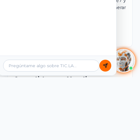
dominio y login propio. Incluye tutores IA 24/7 y
contenidos listos para comercializar y generar
ingresos desde el primer día.
Ver Licencias
Catálogo Académico
Cursos Listos para Monetizar
Contenidos interactivos y gamificados de
PreICFES Saber 11, Bachillerato por ciclos y
Grados 6° a 11°, diseñados para autoaprendizaje
de alta retención.
Ver Cursos