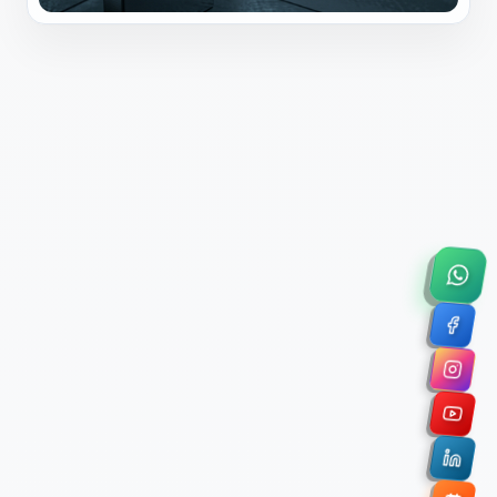
×
Solicitar Asesoría Comercial
Déjanos tus datos y nos pondremos en contacto
contigo para agendar una videollamada de 45
minutos.
Nombre Completo *
Correo Electrónico Corporativo *
Nombre de la Organización / Institución *
Cuéntanos un poco sobre tu proyecto (opcional)