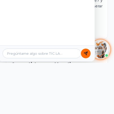
dominio y login propio. Incluye tutores IA 24/7 y
contenidos listos para comercializar y generar
ingresos desde el primer día.
Ver Licencias
Catálogo Académico
Cursos Listos para Monetizar
Contenidos interactivos y gamificados de
PreICFES Saber 11, Bachillerato por ciclos y
Grados 6° a 11°, diseñados para autoaprendizaje
de alta retención.
Ver Cursos