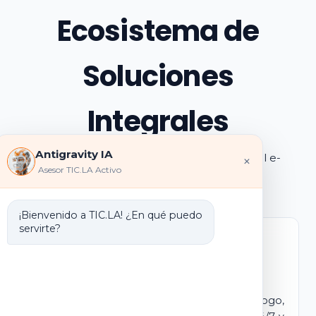
Ecosistema de
Soluciones
Integrales
Antigravity IA
Explora los pilares de transformación digital e-
×
Asesor TIC.LA Activo
learning e IA que ofrecemos
¡Bienvenido a TIC.LA! ¿En qué puedo
servirte?
Marca Blanca IA
E-learning IA para Monetizar
Lanza tu propio campus virtual con tu logo,