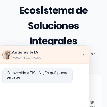
Ecosistema de
Soluciones
Integrales
Antigravity IA
Explora los pilares de transformación digital e-
×
Asesor TIC.LA Activo
learning e IA que ofrecemos
¡Bienvenido a TIC.LA! ¿En qué puedo
servirte?
Marca Blanca IA
E-learning IA para Monetizar
Lanza tu propio campus virtual con tu logo,