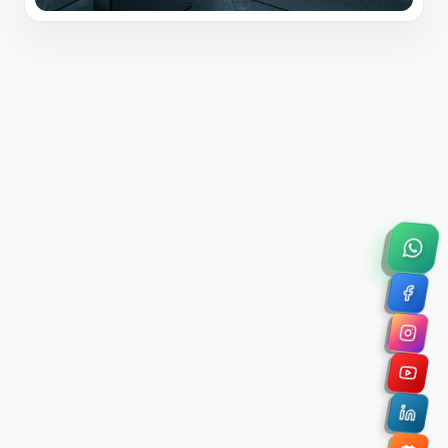
×
Solicitar Asesoría Comercial
Déjanos tus datos y nos pondremos en contacto
contigo para agendar una videollamada de 45
minutos.
Nombre Completo *
Correo Electrónico Corporativo *
Nombre de la Organización / Institución *
Cuéntanos un poco sobre tu proyecto (opcional)