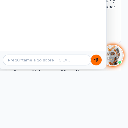
dominio y login propio. Incluye tutores IA 24/7 y
contenidos listos para comercializar y generar
ingresos desde el primer día.
Ver Licencias
Catálogo Académico
Cursos Listos para Monetizar
Contenidos interactivos y gamificados de
PreICFES Saber 11, Bachillerato por ciclos y
Grados 6° a 11°, diseñados para autoaprendizaje
de alta retención.
Ver Cursos