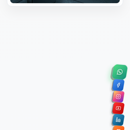
×
Solicitar Asesoría Comercial
Déjanos tus datos y nos pondremos en contacto
contigo para agendar una videollamada de 45
minutos.
Nombre Completo *
Correo Electrónico Corporativo *
Nombre de la Organización / Institución *
Cuéntanos un poco sobre tu proyecto (opcional)