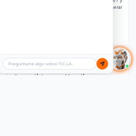
dominio y login propio. Incluye tutores IA 24/7 y
contenidos listos para comercializar y generar
ingresos desde el primer día.
Ver Licencias
Catálogo Académico
Cursos Listos para Monetizar
Contenidos interactivos y gamificados de
PreICFES Saber 11, Bachillerato por ciclos y
Grados 6° a 11°, diseñados para autoaprendizaje
de alta retención.
Ver Cursos