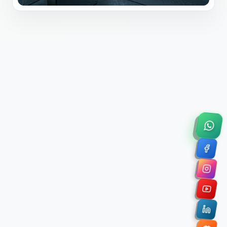
×
Solicitar Asesoría Comercial
Déjanos tus datos y nos pondremos en contacto
contigo para agendar una videollamada de 45
minutos.
Nombre Completo *
Correo Electrónico Corporativo *
Nombre de la Organización / Institución *
Cuéntanos un poco sobre tu proyecto (opcional)