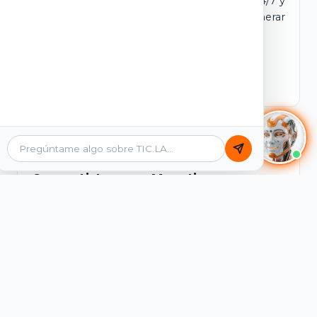
dominio y login propio. Incluye tutores IA 24/7 y
contenidos listos para comercializar y generar
ingresos desde el primer día.
Ver Licencias
Catálogo Académico
Cursos Listos para Monetizar
Contenidos interactivos y gamificados de
PreICFES Saber 11, Bachillerato por ciclos y
Grados 6° a 11°, diseñados para autoaprendizaje
de alta retención.
Ver Cursos