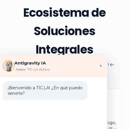
Ecosistema de
Soluciones
Integrales
Antigravity IA
Explora los pilares de transformación digital e-
×
Asesor TIC.LA Activo
learning e IA que ofrecemos
¡Bienvenido a TIC.LA! ¿En qué puedo
servirte?
Marca Blanca IA
E-learning IA para Monetizar
Lanza tu propio campus virtual con tu logo,