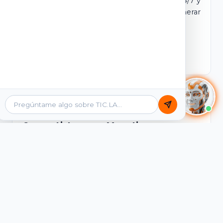
dominio y login propio. Incluye tutores IA 24/7 y
contenidos listos para comercializar y generar
ingresos desde el primer día.
Ver Licencias
Catálogo Académico
Cursos Listos para Monetizar
Contenidos interactivos y gamificados de
PreICFES Saber 11, Bachillerato por ciclos y
Grados 6° a 11°, diseñados para autoaprendizaje
de alta retención.
Ver Cursos