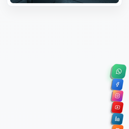
×
Solicitar Asesoría Comercial
Déjanos tus datos y nos pondremos en contacto
contigo para agendar una videollamada de 45
minutos.
Nombre Completo *
Correo Electrónico Corporativo *
Nombre de la Organización / Institución *
Cuéntanos un poco sobre tu proyecto (opcional)