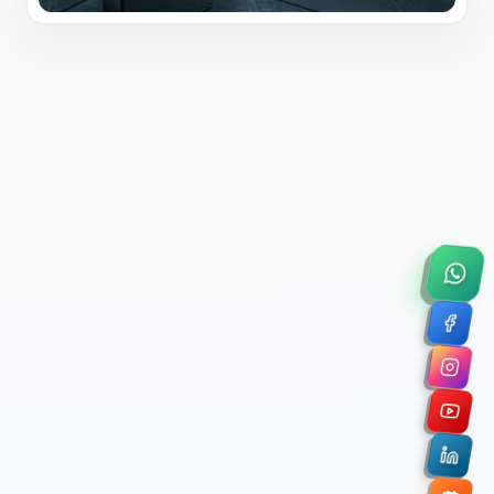
×
Solicitar Asesoría Comercial
Déjanos tus datos y nos pondremos en contacto
contigo para agendar una videollamada de 45
minutos.
Nombre Completo *
Correo Electrónico Corporativo *
Nombre de la Organización / Institución *
Cuéntanos un poco sobre tu proyecto (opcional)