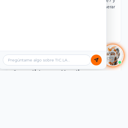
dominio y login propio. Incluye tutores IA 24/7 y
contenidos listos para comercializar y generar
ingresos desde el primer día.
Ver Licencias
Catálogo Académico
Cursos Listos para Monetizar
Contenidos interactivos y gamificados de
PreICFES Saber 11, Bachillerato por ciclos y
Grados 6° a 11°, diseñados para autoaprendizaje
de alta retención.
Ver Cursos