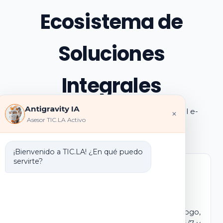
Ecosistema de
Soluciones
Integrales
Antigravity IA
Explora los pilares de transformación digital e-
×
Asesor TIC.LA Activo
learning e IA que ofrecemos
¡Bienvenido a TIC.LA! ¿En qué puedo
servirte?
Marca Blanca IA
E-learning IA para Monetizar
Lanza tu propio campus virtual con tu logo,