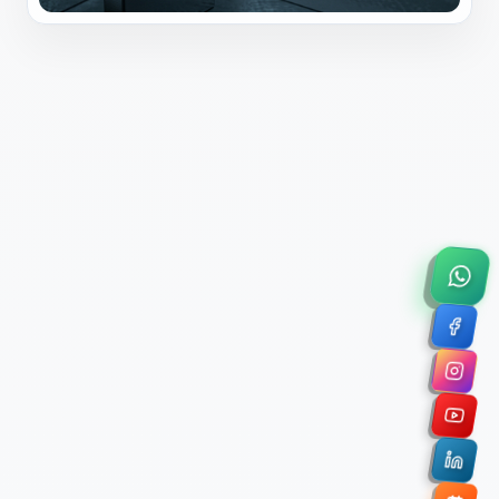
×
Solicitar Asesoría Comercial
Déjanos tus datos y nos pondremos en contacto
contigo para agendar una videollamada de 45
minutos.
Nombre Completo *
Correo Electrónico Corporativo *
Nombre de la Organización / Institución *
Cuéntanos un poco sobre tu proyecto (opcional)