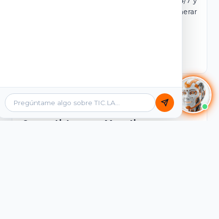
dominio y login propio. Incluye tutores IA 24/7 y
contenidos listos para comercializar y generar
ingresos desde el primer día.
Ver Licencias
Catálogo Académico
Cursos Listos para Monetizar
Contenidos interactivos y gamificados de
PreICFES Saber 11, Bachillerato por ciclos y
Grados 6° a 11°, diseñados para autoaprendizaje
de alta retención.
Ver Cursos