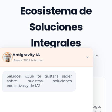
Ecosistema de
Soluciones
Integrales
Antigravity IA
Explora los pilares de transformación digital e-
×
Asesor TIC.LA Activo
learning e IA que ofrecemos
Saludos! ¿Qué te gustaría saber
sobre nuestras soluciones
educativas y de IA?
Marca Blanca IA
E-learning IA para Monetizar
Lanza tu propio campus virtual con tu logo,