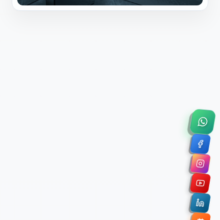
×
Solicitar Asesoría Comercial
Déjanos tus datos y nos pondremos en contacto
contigo para agendar una videollamada de 45
minutos.
Nombre Completo *
Correo Electrónico Corporativo *
Nombre de la Organización / Institución *
Cuéntanos un poco sobre tu proyecto (opcional)