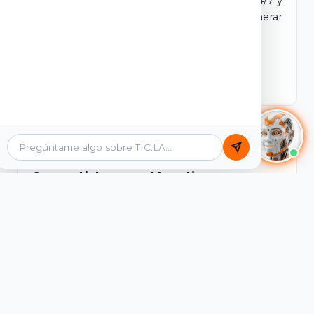
dominio y login propio. Incluye tutores IA 24/7 y
contenidos listos para comercializar y generar
ingresos desde el primer día.
Ver Licencias
Catálogo Académico
Cursos Listos para Monetizar
Contenidos interactivos y gamificados de
PreICFES Saber 11, Bachillerato por ciclos y
Grados 6° a 11°, diseñados para autoaprendizaje
de alta retención.
Ver Cursos