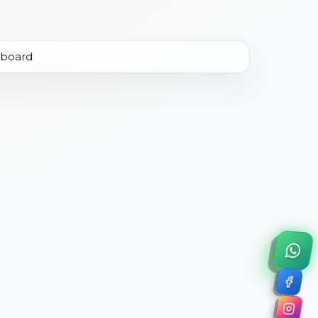
×
a de 45 minutos.