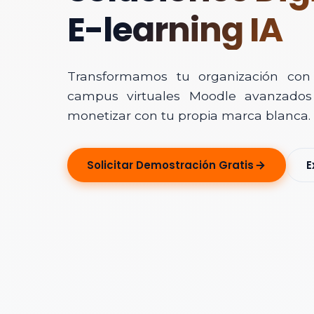
E-learning IA
Transformamos tu organización con In
campus virtuales Moodle avanzados 
monetizar con tu propia marca blanca.
Solicitar Ase
Solicitar Demostración Gratis
E
Déjanos tus dato
Nombre Completo
Correo Electrónico
Nombre de la Organ