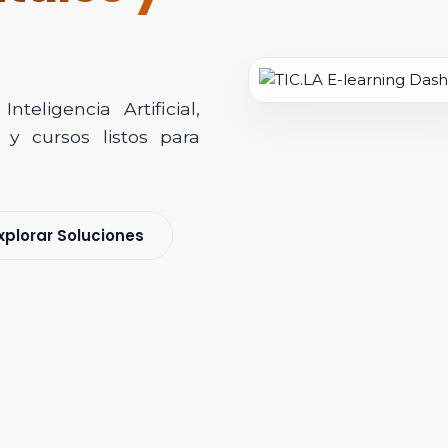
teligencia Artificial,
y cursos listos para
soría Comercial
xplorar Soluciones
s y nos pondremos en contacto contigo para agendar una videollamad
 *
 Corporativo *
ización / Institución *