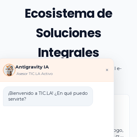
Ecosistema de
Soluciones
Integrales
Antigravity IA
Explora los pilares de transformación digital e-
×
Asesor TIC.LA Activo
learning e IA que ofrecemos
¡Bienvenido a TIC.LA! ¿En qué puedo
servirte?
Marca Blanca IA
E-learning IA para Monetizar
Lanza tu propio campus virtual con tu logo,