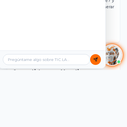
dominio y login propio. Incluye tutores IA 24/7 y
contenidos listos para comercializar y generar
ingresos desde el primer día.
Ver Licencias
Catálogo Académico
Cursos Listos para Monetizar
Contenidos interactivos y gamificados de
PreICFES Saber 11, Bachillerato por ciclos y
Grados 6° a 11°, diseñados para autoaprendizaje
de alta retención.
Ver Cursos