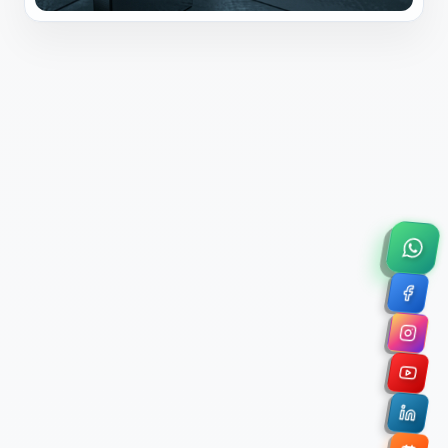
×
Solicitar Asesoría Comercial
Déjanos tus datos y nos pondremos en contacto
contigo para agendar una videollamada de 45
minutos.
Nombre Completo *
Correo Electrónico Corporativo *
Nombre de la Organización / Institución *
Cuéntanos un poco sobre tu proyecto (opcional)