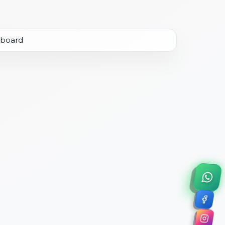
×
a de 45 minutos.