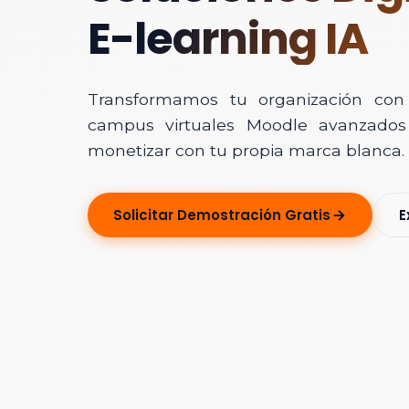
E-learning IA
Transformamos tu organización con In
campus virtuales Moodle avanzados 
monetizar con tu propia marca blanca.
Solicitar Ase
Solicitar Demostración Gratis
E
Déjanos tus dato
Nombre Completo
Correo Electrónico
Nombre de la Organ