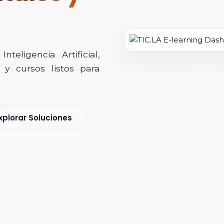
teligencia Artificial,
y cursos listos para
soría Comercial
xplorar Soluciones
s y nos pondremos en contacto contigo para agendar una videollamad
 *
 Corporativo *
ización / Institución *