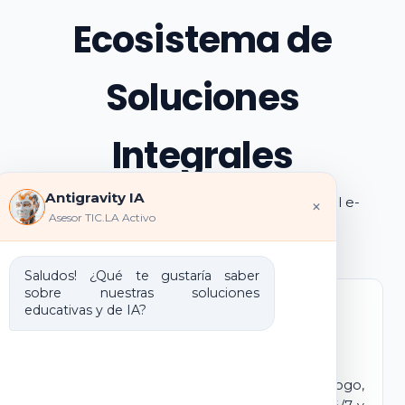
Ecosistema de
Soluciones
Integrales
Antigravity IA
Explora los pilares de transformación digital e-
×
Asesor TIC.LA Activo
learning e IA que ofrecemos
Saludos! ¿Qué te gustaría saber
sobre nuestras soluciones
educativas y de IA?
Marca Blanca IA
E-learning IA para Monetizar
Lanza tu propio campus virtual con tu logo,