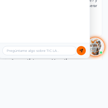
dominio y login propio. Incluye tutores IA 24/7 y
contenidos listos para comercializar y generar
ingresos desde el primer día.
Ver Licencias
Catálogo Académico
Cursos Listos para Monetizar
Contenidos interactivos y gamificados de
PreICFES Saber 11, Bachillerato por ciclos y
Grados 6° a 11°, diseñados para autoaprendizaje
de alta retención.
Ver Cursos