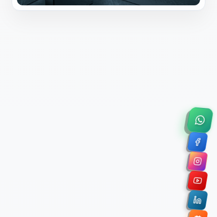
×
Solicitar Asesoría Comercial
Déjanos tus datos y nos pondremos en contacto
contigo para agendar una videollamada de 45
minutos.
Nombre Completo *
Correo Electrónico Corporativo *
Nombre de la Organización / Institución *
Cuéntanos un poco sobre tu proyecto (opcional)