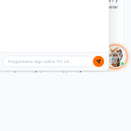
dominio y login propio. Incluye tutores IA 24/7 y
contenidos listos para comercializar y generar
ingresos desde el primer día.
Ver Licencias
Catálogo Académico
Cursos Listos para Monetizar
Contenidos interactivos y gamificados de
PreICFES Saber 11, Bachillerato por ciclos y
Grados 6° a 11°, diseñados para autoaprendizaje
de alta retención.
Ver Cursos