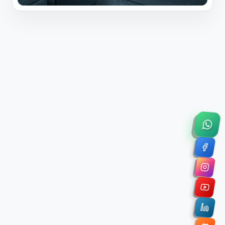
×
Solicitar Asesoría Comercial
Déjanos tus datos y nos pondremos en contacto
contigo para agendar una videollamada de 45
minutos.
Nombre Completo *
Correo Electrónico Corporativo *
Nombre de la Organización / Institución *
Cuéntanos un poco sobre tu proyecto (opcional)