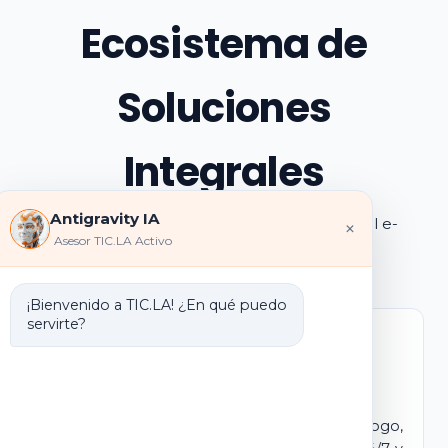
Ecosistema de
Soluciones
Integrales
Antigravity IA
Explora los pilares de transformación digital e-
×
Asesor TIC.LA Activo
learning e IA que ofrecemos
¡Bienvenido a TIC.LA! ¿En qué puedo
servirte?
Marca Blanca IA
E-learning IA para Monetizar
Lanza tu propio campus virtual con tu logo,