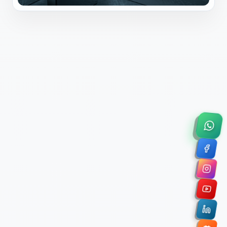
×
Solicitar Asesoría Comercial
Déjanos tus datos y nos pondremos en contacto
contigo para agendar una videollamada de 45
minutos.
Nombre Completo *
Correo Electrónico Corporativo *
Nombre de la Organización / Institución *
Cuéntanos un poco sobre tu proyecto (opcional)