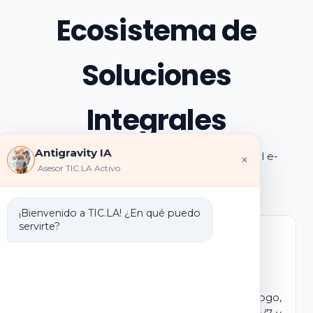
Ecosistema de
Soluciones
Integrales
Antigravity IA
Explora los pilares de transformación digital e-
×
Asesor TIC.LA Activo
learning e IA que ofrecemos
¡Bienvenido a TIC.LA! ¿En qué puedo
servirte?
Marca Blanca IA
E-learning IA para Monetizar
Lanza tu propio campus virtual con tu logo,