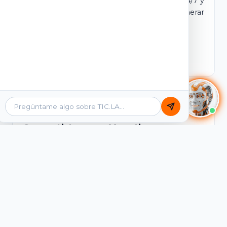
dominio y login propio. Incluye tutores IA 24/7 y
contenidos listos para comercializar y generar
ingresos desde el primer día.
Ver Licencias
Catálogo Académico
Cursos Listos para Monetizar
Contenidos interactivos y gamificados de
PreICFES Saber 11, Bachillerato por ciclos y
Grados 6° a 11°, diseñados para autoaprendizaje
de alta retención.
Ver Cursos