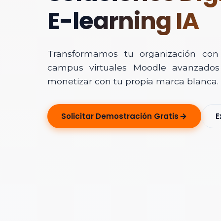
E-learning IA
Transformamos tu organización con In
campus virtuales Moodle avanzados 
monetizar con tu propia marca blanca.
Solicitar Ase
Solicitar Demostración Gratis
E
Déjanos tus dato
Nombre Completo
Correo Electrónico
Nombre de la Organ