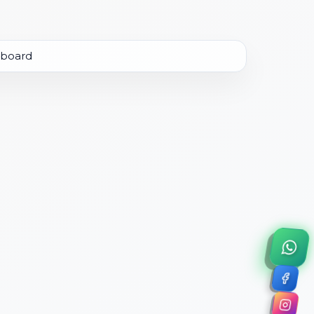
×
a de 45 minutos.