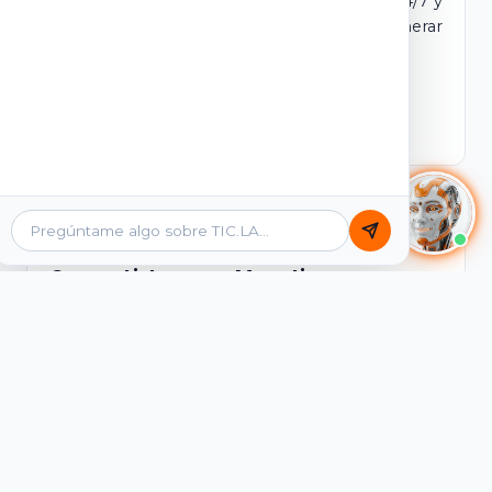
dominio y login propio. Incluye tutores IA 24/7 y
contenidos listos para comercializar y generar
ingresos desde el primer día.
Ver Licencias
Catálogo Académico
Cursos Listos para Monetizar
Contenidos interactivos y gamificados de
PreICFES Saber 11, Bachillerato por ciclos y
Grados 6° a 11°, diseñados para autoaprendizaje
de alta retención.
Ver Cursos