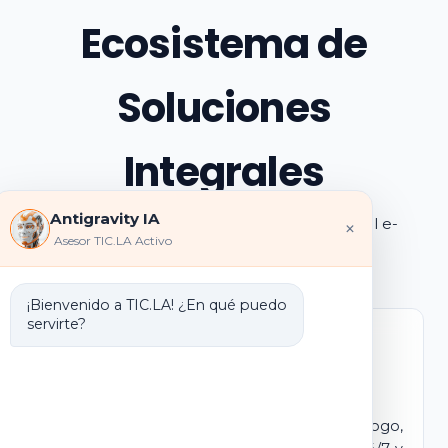
Ecosistema de
Soluciones
Integrales
Antigravity IA
Explora los pilares de transformación digital e-
×
Asesor TIC.LA Activo
learning e IA que ofrecemos
¡Bienvenido a TIC.LA! ¿En qué puedo
servirte?
Marca Blanca IA
E-learning IA para Monetizar
Lanza tu propio campus virtual con tu logo,