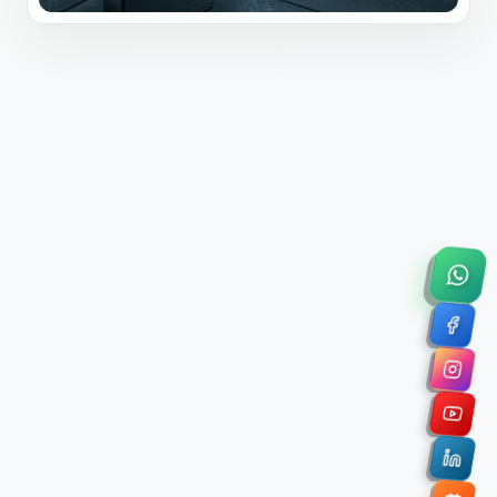
×
Solicitar Asesoría Comercial
Déjanos tus datos y nos pondremos en contacto
contigo para agendar una videollamada de 45
minutos.
Nombre Completo *
Correo Electrónico Corporativo *
Nombre de la Organización / Institución *
Cuéntanos un poco sobre tu proyecto (opcional)