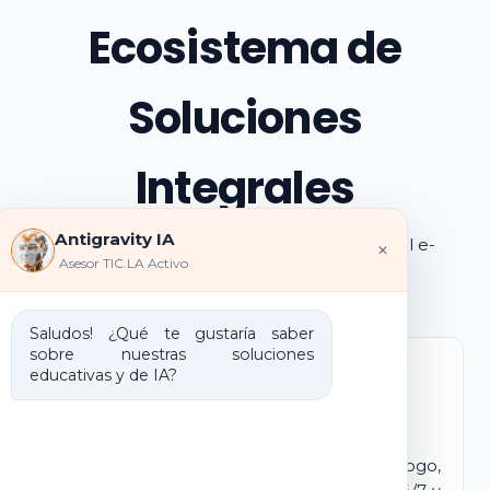
Ecosistema de
Soluciones
Integrales
Antigravity IA
Explora los pilares de transformación digital e-
×
Asesor TIC.LA Activo
learning e IA que ofrecemos
Saludos! ¿Qué te gustaría saber
sobre nuestras soluciones
educativas y de IA?
Marca Blanca IA
E-learning IA para Monetizar
Lanza tu propio campus virtual con tu logo,