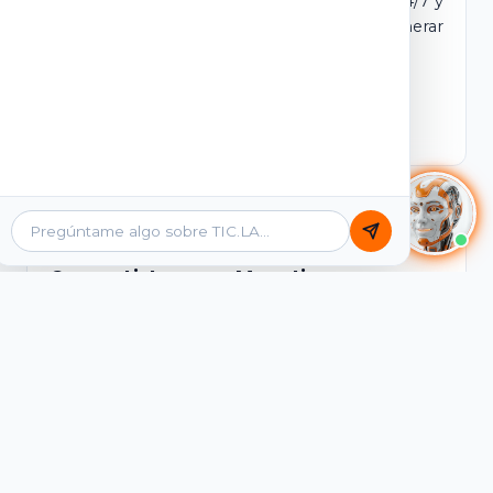
dominio y login propio. Incluye tutores IA 24/7 y
contenidos listos para comercializar y generar
ingresos desde el primer día.
Ver Licencias
Catálogo Académico
Cursos Listos para Monetizar
Contenidos interactivos y gamificados de
PreICFES Saber 11, Bachillerato por ciclos y
Grados 6° a 11°, diseñados para autoaprendizaje
de alta retención.
Ver Cursos