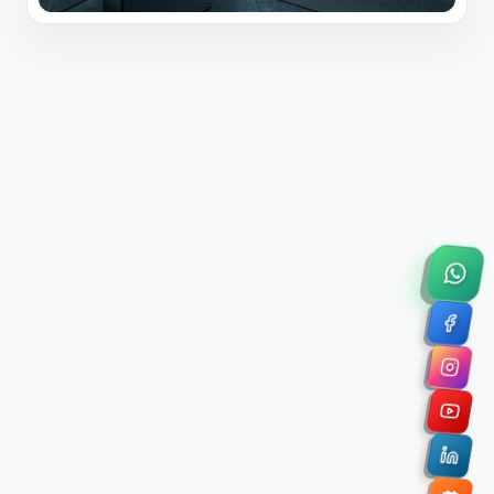
×
Solicitar Asesoría Comercial
Déjanos tus datos y nos pondremos en contacto
contigo para agendar una videollamada de 45
minutos.
Nombre Completo *
Correo Electrónico Corporativo *
Nombre de la Organización / Institución *
Cuéntanos un poco sobre tu proyecto (opcional)