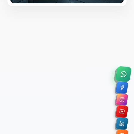
×
Solicitar Asesoría Comercial
Déjanos tus datos y nos pondremos en contacto
contigo para agendar una videollamada de 45
minutos.
Nombre Completo *
Correo Electrónico Corporativo *
Nombre de la Organización / Institución *
Cuéntanos un poco sobre tu proyecto (opcional)