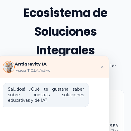
Ecosistema de
Soluciones
Integrales
Antigravity IA
Explora los pilares de transformación digital e-
×
Asesor TIC.LA Activo
learning e IA que ofrecemos
Saludos! ¿Qué te gustaría saber
sobre nuestras soluciones
educativas y de IA?
Marca Blanca IA
E-learning IA para Monetizar
Lanza tu propio campus virtual con tu logo,