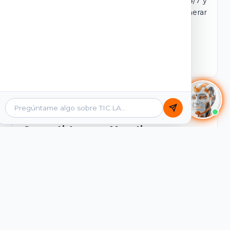
dominio y login propio. Incluye tutores IA 24/7 y
contenidos listos para comercializar y generar
ingresos desde el primer día.
Ver Licencias
Catálogo Académico
Cursos Listos para Monetizar
Contenidos interactivos y gamificados de
PreICFES Saber 11, Bachillerato por ciclos y
Grados 6° a 11°, diseñados para autoaprendizaje
de alta retención.
Ver Cursos