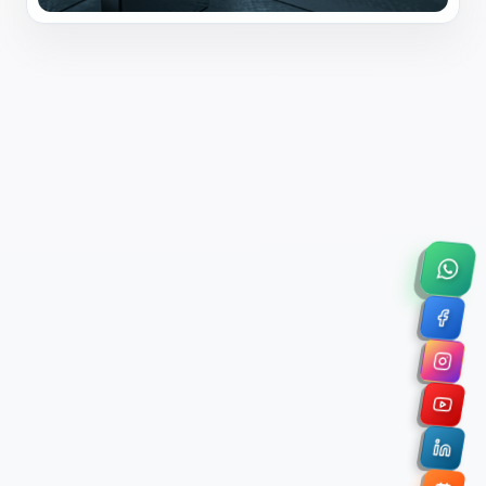
×
Solicitar Asesoría Comercial
Déjanos tus datos y nos pondremos en contacto
contigo para agendar una videollamada de 45
minutos.
Nombre Completo *
Correo Electrónico Corporativo *
Nombre de la Organización / Institución *
Cuéntanos un poco sobre tu proyecto (opcional)