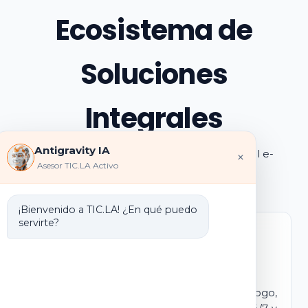
Ecosistema de
Soluciones
Integrales
Antigravity IA
Explora los pilares de transformación digital e-
×
Asesor TIC.LA Activo
learning e IA que ofrecemos
¡Bienvenido a TIC.LA! ¿En qué puedo
servirte?
Marca Blanca IA
E-learning IA para Monetizar
Lanza tu propio campus virtual con tu logo,