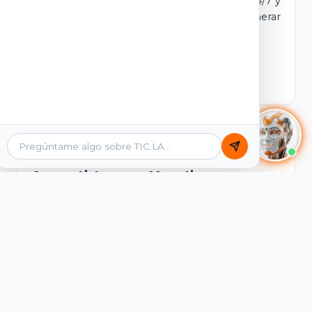
dominio y login propio. Incluye tutores IA 24/7 y
contenidos listos para comercializar y generar
ingresos desde el primer día.
Ver Licencias
Catálogo Académico
Cursos Listos para Monetizar
Contenidos interactivos y gamificados de
PreICFES Saber 11, Bachillerato por ciclos y
Grados 6° a 11°, diseñados para autoaprendizaje
de alta retención.
Ver Cursos