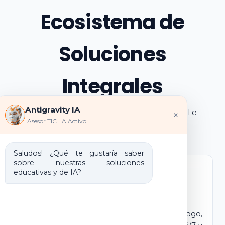
Ecosistema de
Soluciones
Integrales
Antigravity IA
Explora los pilares de transformación digital e-
×
Asesor TIC.LA Activo
learning e IA que ofrecemos
Saludos! ¿Qué te gustaría saber
sobre nuestras soluciones
educativas y de IA?
Marca Blanca IA
E-learning IA para Monetizar
Lanza tu propio campus virtual con tu logo,