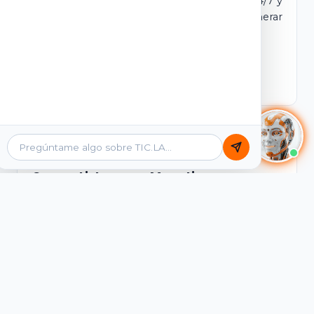
dominio y login propio. Incluye tutores IA 24/7 y
contenidos listos para comercializar y generar
ingresos desde el primer día.
Ver Licencias
Catálogo Académico
Cursos Listos para Monetizar
Contenidos interactivos y gamificados de
PreICFES Saber 11, Bachillerato por ciclos y
Grados 6° a 11°, diseñados para autoaprendizaje
de alta retención.
Ver Cursos