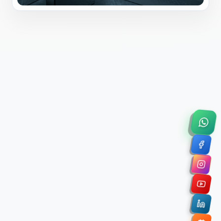
×
Solicitar Asesoría Comercial
Déjanos tus datos y nos pondremos en contacto
contigo para agendar una videollamada de 45
minutos.
Nombre Completo *
Correo Electrónico Corporativo *
Nombre de la Organización / Institución *
Cuéntanos un poco sobre tu proyecto (opcional)