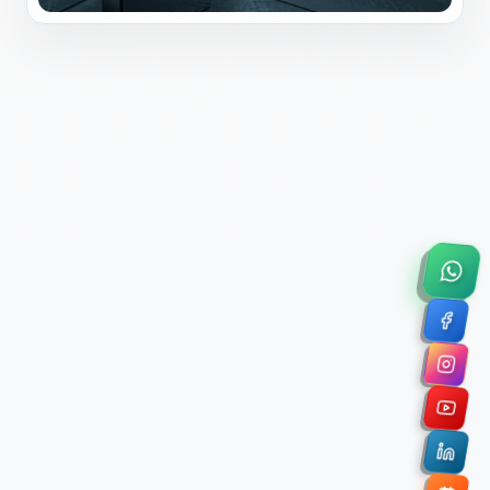
×
Solicitar Asesoría Comercial
Déjanos tus datos y nos pondremos en contacto
contigo para agendar una videollamada de 45
minutos.
Nombre Completo *
Correo Electrónico Corporativo *
Nombre de la Organización / Institución *
Cuéntanos un poco sobre tu proyecto (opcional)