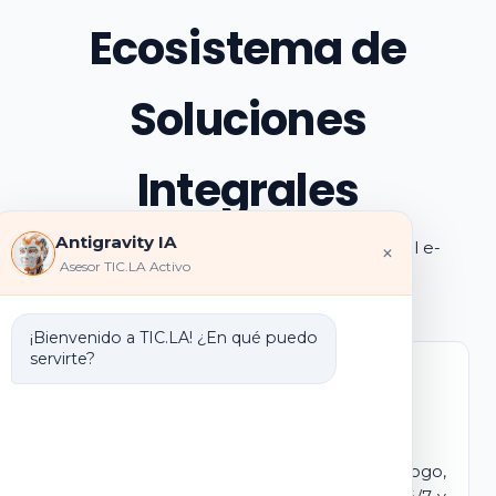
Ecosistema de
Soluciones
Integrales
Antigravity IA
Explora los pilares de transformación digital e-
×
Asesor TIC.LA Activo
learning e IA que ofrecemos
¡Bienvenido a TIC.LA! ¿En qué puedo
servirte?
Marca Blanca IA
E-learning IA para Monetizar
Lanza tu propio campus virtual con tu logo,