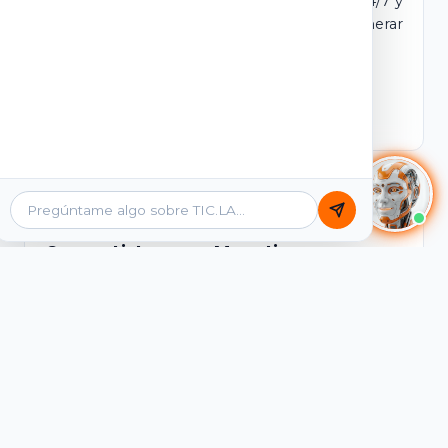
dominio y login propio. Incluye tutores IA 24/7 y
contenidos listos para comercializar y generar
ingresos desde el primer día.
Ver Licencias
Catálogo Académico
Cursos Listos para Monetizar
Contenidos interactivos y gamificados de
PreICFES Saber 11, Bachillerato por ciclos y
Grados 6° a 11°, diseñados para autoaprendizaje
de alta retención.
Ver Cursos