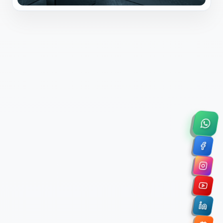
×
Solicitar Asesoría Comercial
Déjanos tus datos y nos pondremos en contacto
contigo para agendar una videollamada de 45
minutos.
Nombre Completo *
Correo Electrónico Corporativo *
Nombre de la Organización / Institución *
Cuéntanos un poco sobre tu proyecto (opcional)