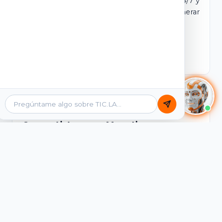
dominio y login propio. Incluye tutores IA 24/7 y
contenidos listos para comercializar y generar
ingresos desde el primer día.
Ver Licencias
Catálogo Académico
Cursos Listos para Monetizar
Contenidos interactivos y gamificados de
PreICFES Saber 11, Bachillerato por ciclos y
Grados 6° a 11°, diseñados para autoaprendizaje
de alta retención.
Ver Cursos