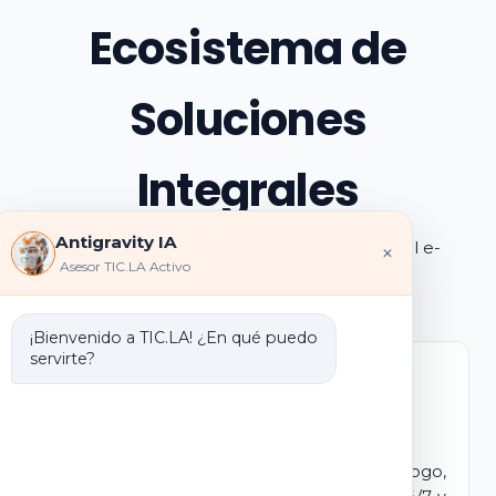
Ecosistema de
Soluciones
Integrales
Antigravity IA
Explora los pilares de transformación digital e-
×
Asesor TIC.LA Activo
learning e IA que ofrecemos
¡Bienvenido a TIC.LA! ¿En qué puedo
servirte?
Marca Blanca IA
E-learning IA para Monetizar
Lanza tu propio campus virtual con tu logo,