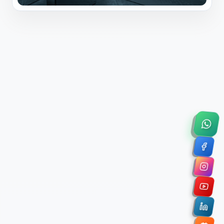
×
Solicitar Asesoría Comercial
Déjanos tus datos y nos pondremos en contacto
contigo para agendar una videollamada de 45
minutos.
Nombre Completo *
Correo Electrónico Corporativo *
Nombre de la Organización / Institución *
Cuéntanos un poco sobre tu proyecto (opcional)