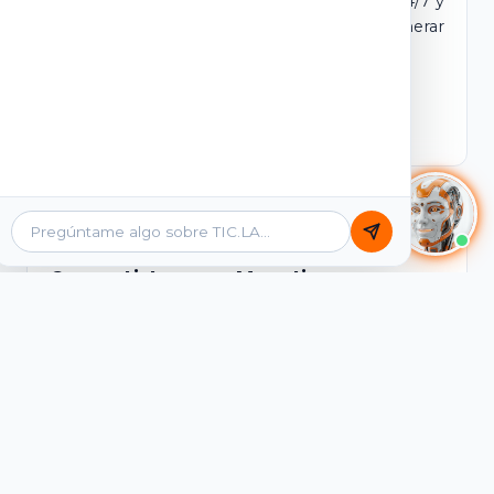
dominio y login propio. Incluye tutores IA 24/7 y
contenidos listos para comercializar y generar
ingresos desde el primer día.
Ver Licencias
Catálogo Académico
Cursos Listos para Monetizar
Contenidos interactivos y gamificados de
PreICFES Saber 11, Bachillerato por ciclos y
Grados 6° a 11°, diseñados para autoaprendizaje
de alta retención.
Ver Cursos