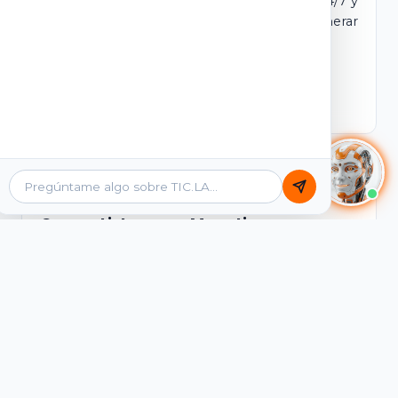
dominio y login propio. Incluye tutores IA 24/7 y
contenidos listos para comercializar y generar
ingresos desde el primer día.
Ver Licencias
Catálogo Académico
Cursos Listos para Monetizar
Contenidos interactivos y gamificados de
PreICFES Saber 11, Bachillerato por ciclos y
Grados 6° a 11°, diseñados para autoaprendizaje
de alta retención.
Ver Cursos