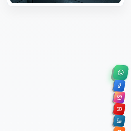
×
Solicitar Asesoría Comercial
Déjanos tus datos y nos pondremos en contacto
contigo para agendar una videollamada de 45
minutos.
Nombre Completo *
Correo Electrónico Corporativo *
Nombre de la Organización / Institución *
Cuéntanos un poco sobre tu proyecto (opcional)