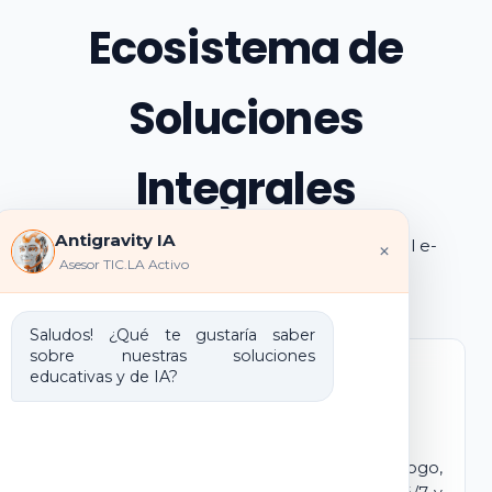
Ecosistema de
Soluciones
Integrales
Antigravity IA
Explora los pilares de transformación digital e-
×
Asesor TIC.LA Activo
learning e IA que ofrecemos
Saludos! ¿Qué te gustaría saber
sobre nuestras soluciones
educativas y de IA?
Marca Blanca IA
E-learning IA para Monetizar
Lanza tu propio campus virtual con tu logo,