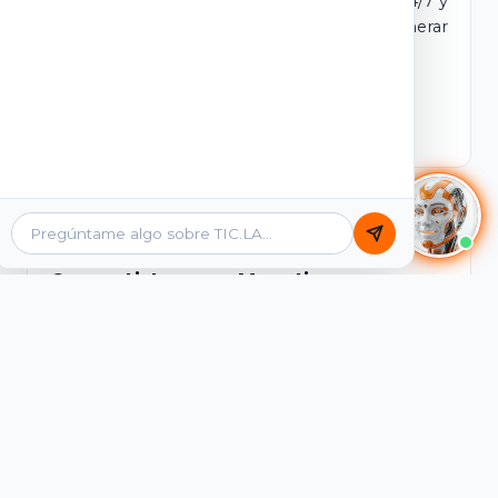
dominio y login propio. Incluye tutores IA 24/7 y
contenidos listos para comercializar y generar
ingresos desde el primer día.
Ver Licencias
Catálogo Académico
Cursos Listos para Monetizar
Contenidos interactivos y gamificados de
PreICFES Saber 11, Bachillerato por ciclos y
Grados 6° a 11°, diseñados para autoaprendizaje
de alta retención.
Ver Cursos