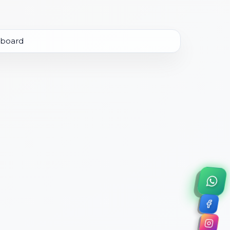
×
a de 45 minutos.