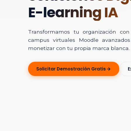
E-learning IA
Transformamos tu organización con In
campus virtuales Moodle avanzados 
monetizar con tu propia marca blanca.
Solicitar Ase
Solicitar Demostración Gratis
E
Déjanos tus dato
Nombre Completo
Correo Electrónico
Nombre de la Organ