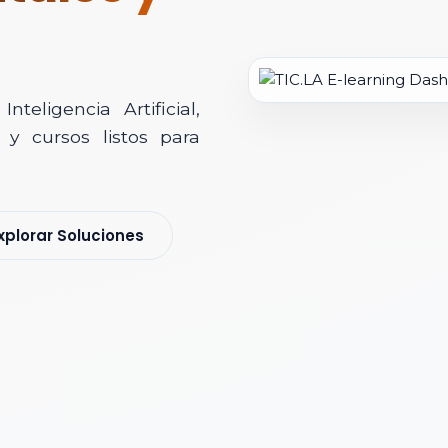
teligencia Artificial,
y cursos listos para
soría Comercial
xplorar Soluciones
s y nos pondremos en contacto contigo para agendar una videollamad
 *
 Corporativo *
ización / Institución *