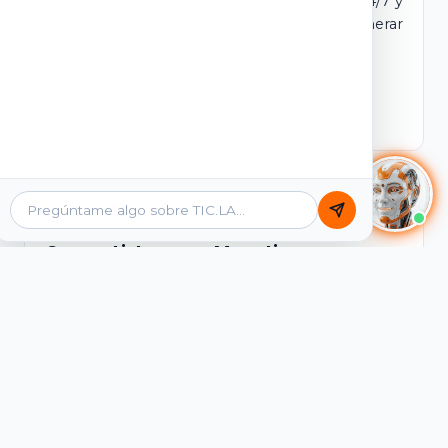
dominio y login propio. Incluye tutores IA 24/7 y
contenidos listos para comercializar y generar
ingresos desde el primer día.
Ver Licencias
Catálogo Académico
Cursos Listos para Monetizar
Contenidos interactivos y gamificados de
PreICFES Saber 11, Bachillerato por ciclos y
Grados 6° a 11°, diseñados para autoaprendizaje
de alta retención.
Ver Cursos