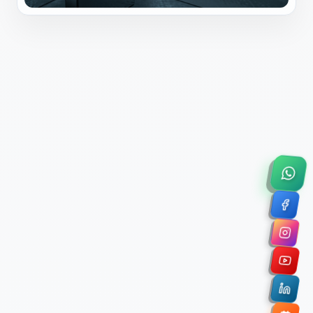
×
Solicitar Asesoría Comercial
Déjanos tus datos y nos pondremos en contacto
contigo para agendar una videollamada de 45
minutos.
Nombre Completo *
Correo Electrónico Corporativo *
Nombre de la Organización / Institución *
Cuéntanos un poco sobre tu proyecto (opcional)