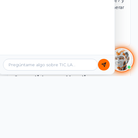
dominio y login propio. Incluye tutores IA 24/7 y
contenidos listos para comercializar y generar
ingresos desde el primer día.
Ver Licencias
Catálogo Académico
Cursos Listos para Monetizar
Contenidos interactivos y gamificados de
PreICFES Saber 11, Bachillerato por ciclos y
Grados 6° a 11°, diseñados para autoaprendizaje
de alta retención.
Ver Cursos