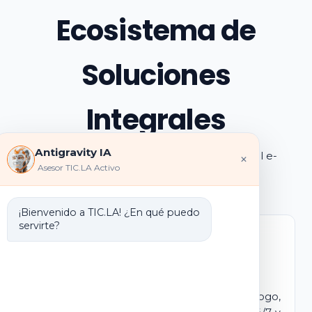
Ecosistema de
Soluciones
Integrales
Antigravity IA
Explora los pilares de transformación digital e-
×
Asesor TIC.LA Activo
learning e IA que ofrecemos
¡Bienvenido a TIC.LA! ¿En qué puedo
servirte?
Marca Blanca IA
E-learning IA para Monetizar
Lanza tu propio campus virtual con tu logo,