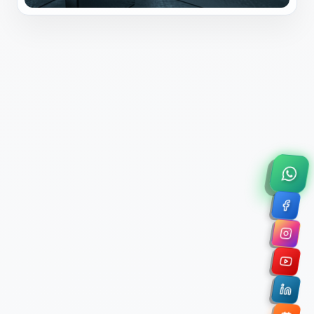
×
Solicitar Asesoría Comercial
Déjanos tus datos y nos pondremos en contacto
contigo para agendar una videollamada de 45
minutos.
Nombre Completo *
Correo Electrónico Corporativo *
Nombre de la Organización / Institución *
Cuéntanos un poco sobre tu proyecto (opcional)