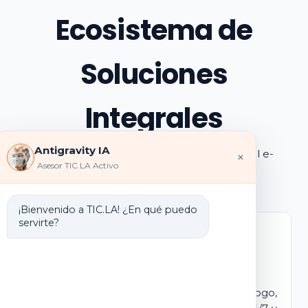
Ecosistema de
Soluciones
Integrales
Antigravity IA
Explora los pilares de transformación digital e-
×
Asesor TIC.LA Activo
learning e IA que ofrecemos
¡Bienvenido a TIC.LA! ¿En qué puedo
servirte?
Marca Blanca IA
E-learning IA para Monetizar
Lanza tu propio campus virtual con tu logo,