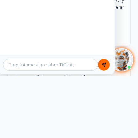
dominio y login propio. Incluye tutores IA 24/7 y
contenidos listos para comercializar y generar
ingresos desde el primer día.
Ver Licencias
Catálogo Académico
Cursos Listos para Monetizar
Contenidos interactivos y gamificados de
PreICFES Saber 11, Bachillerato por ciclos y
Grados 6° a 11°, diseñados para autoaprendizaje
de alta retención.
Ver Cursos