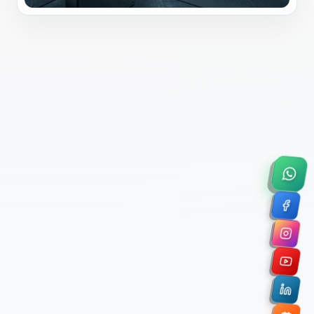
×
Solicitar Asesoría Comercial
Déjanos tus datos y nos pondremos en contacto
contigo para agendar una videollamada de 45
minutos.
Nombre Completo *
Correo Electrónico Corporativo *
Nombre de la Organización / Institución *
Cuéntanos un poco sobre tu proyecto (opcional)