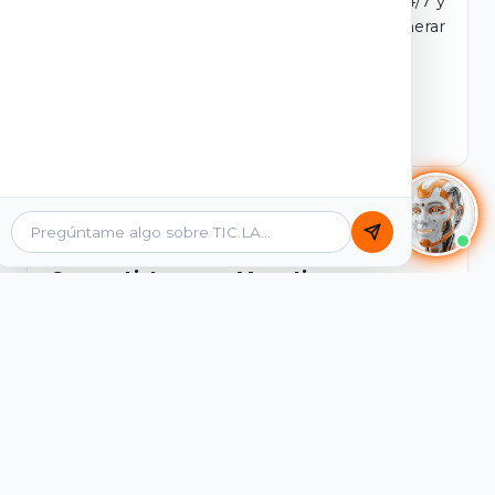
dominio y login propio. Incluye tutores IA 24/7 y
contenidos listos para comercializar y generar
ingresos desde el primer día.
Ver Licencias
Catálogo Académico
Cursos Listos para Monetizar
Contenidos interactivos y gamificados de
PreICFES Saber 11, Bachillerato por ciclos y
Grados 6° a 11°, diseñados para autoaprendizaje
de alta retención.
Ver Cursos