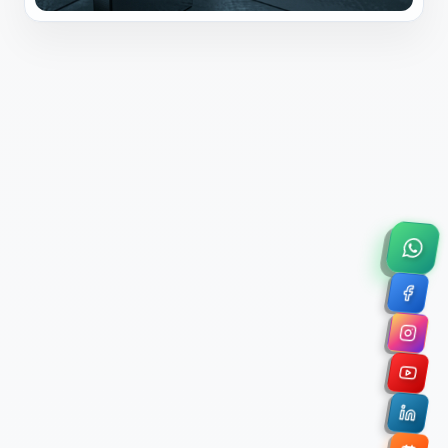
×
Solicitar Asesoría Comercial
Déjanos tus datos y nos pondremos en contacto
contigo para agendar una videollamada de 45
minutos.
Nombre Completo *
Correo Electrónico Corporativo *
Nombre de la Organización / Institución *
Cuéntanos un poco sobre tu proyecto (opcional)