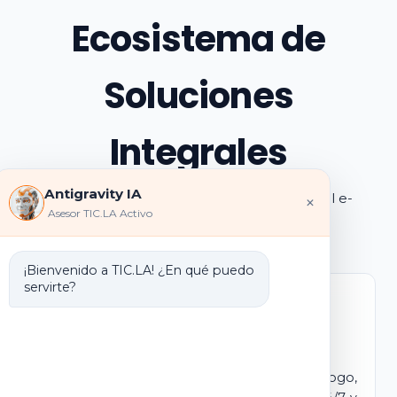
Ecosistema de
Soluciones
Integrales
Antigravity IA
Explora los pilares de transformación digital e-
×
Asesor TIC.LA Activo
learning e IA que ofrecemos
¡Bienvenido a TIC.LA! ¿En qué puedo
servirte?
Marca Blanca IA
E-learning IA para Monetizar
Lanza tu propio campus virtual con tu logo,