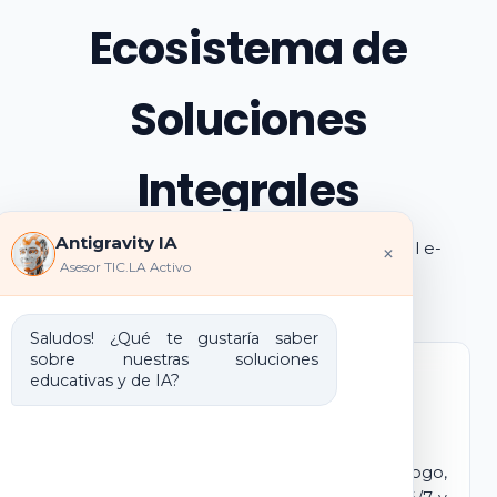
Ecosistema de
Soluciones
Integrales
Antigravity IA
Explora los pilares de transformación digital e-
×
Asesor TIC.LA Activo
learning e IA que ofrecemos
Saludos! ¿Qué te gustaría saber
sobre nuestras soluciones
educativas y de IA?
Marca Blanca IA
E-learning IA para Monetizar
Lanza tu propio campus virtual con tu logo,