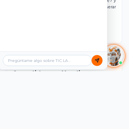
dominio y login propio. Incluye tutores IA 24/7 y
contenidos listos para comercializar y generar
ingresos desde el primer día.
Ver Licencias
Catálogo Académico
Cursos Listos para Monetizar
Contenidos interactivos y gamificados de
PreICFES Saber 11, Bachillerato por ciclos y
Grados 6° a 11°, diseñados para autoaprendizaje
de alta retención.
Ver Cursos