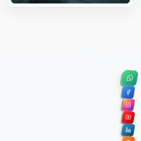
×
Solicitar Asesoría Comercial
Déjanos tus datos y nos pondremos en contacto
contigo para agendar una videollamada de 45
minutos.
Nombre Completo *
Correo Electrónico Corporativo *
Nombre de la Organización / Institución *
Cuéntanos un poco sobre tu proyecto (opcional)