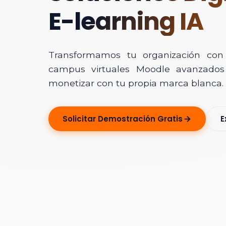
E-learning IA
Transformamos tu organización con In
campus virtuales Moodle avanzados 
monetizar con tu propia marca blanca.
Solicitar Ase
Solicitar Demostración Gratis
E
Déjanos tus dato
Nombre Completo
Correo Electrónico
Nombre de la Organ