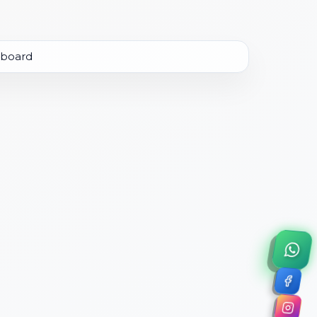
×
a de 45 minutos.