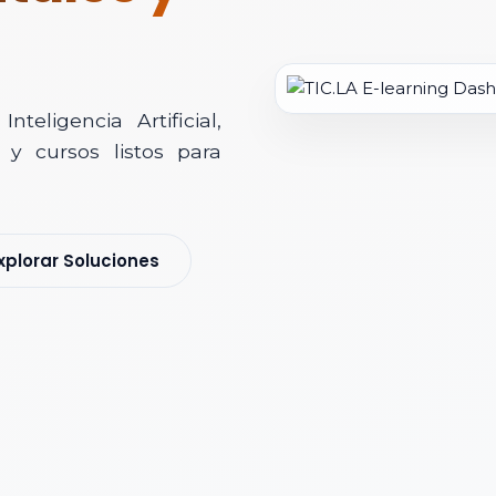
teligencia Artificial,
y cursos listos para
soría Comercial
xplorar Soluciones
s y nos pondremos en contacto contigo para agendar una videollamad
 *
 Corporativo *
ización / Institución *