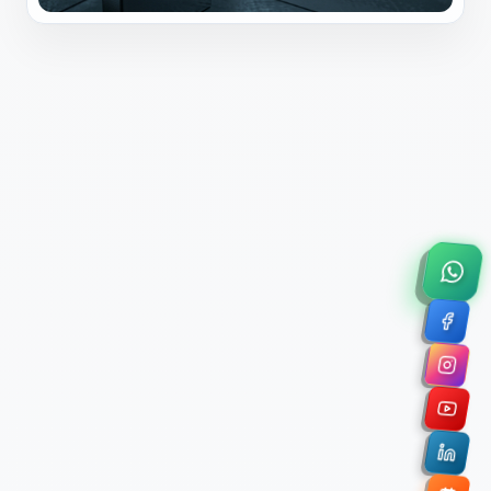
×
Solicitar Asesoría Comercial
Déjanos tus datos y nos pondremos en contacto
contigo para agendar una videollamada de 45
minutos.
Nombre Completo *
Correo Electrónico Corporativo *
Nombre de la Organización / Institución *
Cuéntanos un poco sobre tu proyecto (opcional)