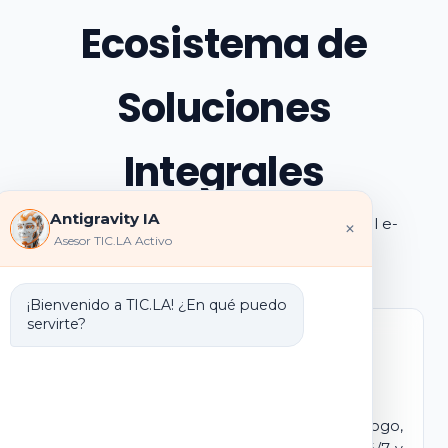
Ecosistema de
Soluciones
Integrales
Antigravity IA
Explora los pilares de transformación digital e-
×
Asesor TIC.LA Activo
learning e IA que ofrecemos
¡Bienvenido a TIC.LA! ¿En qué puedo
servirte?
Marca Blanca IA
E-learning IA para Monetizar
Lanza tu propio campus virtual con tu logo,