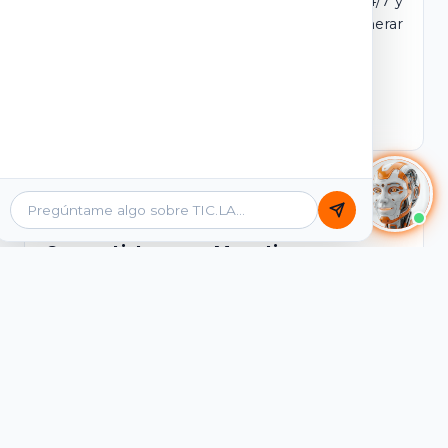
dominio y login propio. Incluye tutores IA 24/7 y
contenidos listos para comercializar y generar
ingresos desde el primer día.
Ver Licencias
Catálogo Académico
Cursos Listos para Monetizar
Contenidos interactivos y gamificados de
PreICFES Saber 11, Bachillerato por ciclos y
Grados 6° a 11°, diseñados para autoaprendizaje
de alta retención.
Ver Cursos