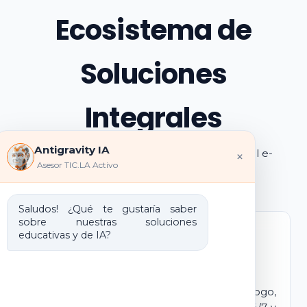
Ecosistema de
Soluciones
Integrales
Antigravity IA
Explora los pilares de transformación digital e-
×
Asesor TIC.LA Activo
learning e IA que ofrecemos
Saludos! ¿Qué te gustaría saber
sobre nuestras soluciones
educativas y de IA?
Marca Blanca IA
E-learning IA para Monetizar
Lanza tu propio campus virtual con tu logo,