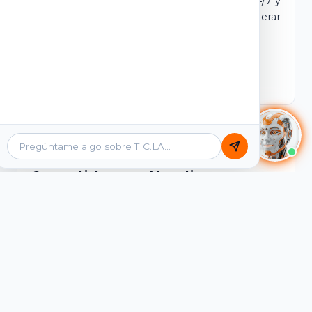
dominio y login propio. Incluye tutores IA 24/7 y
contenidos listos para comercializar y generar
ingresos desde el primer día.
Ver Licencias
Catálogo Académico
Cursos Listos para Monetizar
Contenidos interactivos y gamificados de
PreICFES Saber 11, Bachillerato por ciclos y
Grados 6° a 11°, diseñados para autoaprendizaje
de alta retención.
Ver Cursos