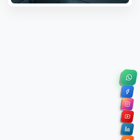
×
Solicitar Asesoría Comercial
Déjanos tus datos y nos pondremos en contacto
contigo para agendar una videollamada de 45
minutos.
Nombre Completo *
Correo Electrónico Corporativo *
Nombre de la Organización / Institución *
Cuéntanos un poco sobre tu proyecto (opcional)