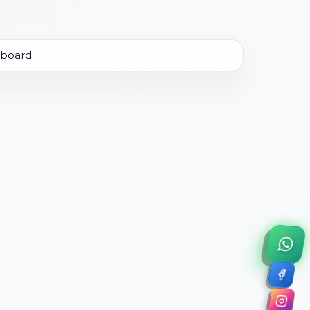
×
a de 45 minutos.