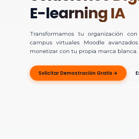
E-learning IA
Transformamos tu organización con In
campus virtuales Moodle avanzados 
monetizar con tu propia marca blanca.
Solicitar Ase
Solicitar Demostración Gratis
E
Déjanos tus dato
Nombre Completo
Correo Electrónico
Nombre de la Organ