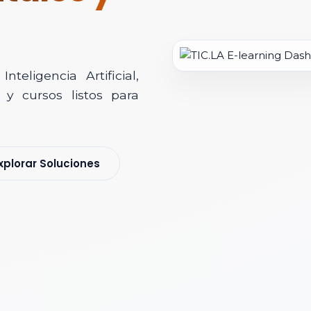
teligencia Artificial,
y cursos listos para
soría Comercial
xplorar Soluciones
s y nos pondremos en contacto contigo para agendar una videollamad
 *
 Corporativo *
ización / Institución *