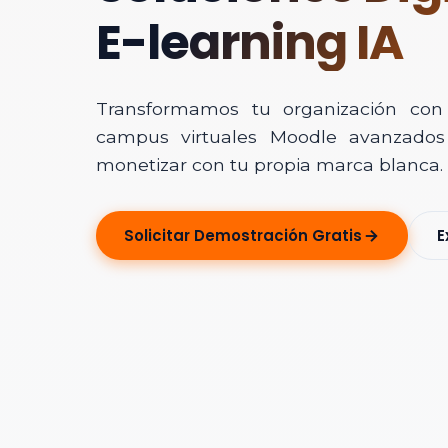
E-learning IA
Transformamos tu organización con In
campus virtuales Moodle avanzados 
monetizar con tu propia marca blanca.
Solicitar Ase
Solicitar Demostración Gratis
E
Déjanos tus dato
Nombre Completo
Correo Electrónico
Nombre de la Organ