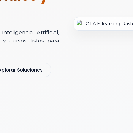
teligencia Artificial,
y cursos listos para
soría Comercial
xplorar Soluciones
s y nos pondremos en contacto contigo para agendar una videollamad
 *
 Corporativo *
ización / Institución *