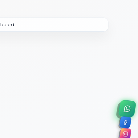
×
a de 45 minutos.