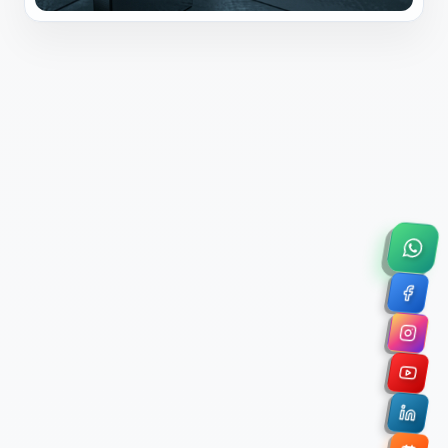
×
Solicitar Asesoría Comercial
Déjanos tus datos y nos pondremos en contacto
contigo para agendar una videollamada de 45
minutos.
Nombre Completo *
Correo Electrónico Corporativo *
Nombre de la Organización / Institución *
Cuéntanos un poco sobre tu proyecto (opcional)