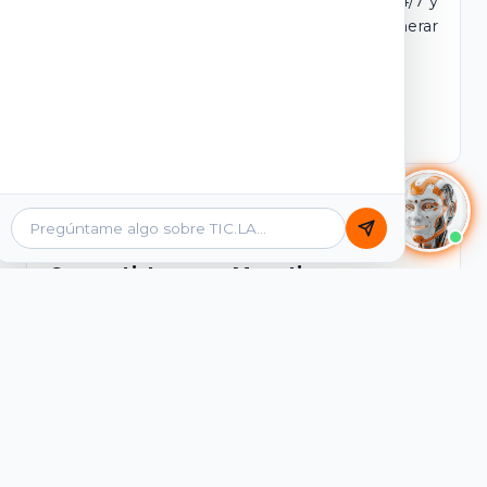
dominio y login propio. Incluye tutores IA 24/7 y
contenidos listos para comercializar y generar
ingresos desde el primer día.
Ver Licencias
Catálogo Académico
Cursos Listos para Monetizar
Contenidos interactivos y gamificados de
PreICFES Saber 11, Bachillerato por ciclos y
Grados 6° a 11°, diseñados para autoaprendizaje
de alta retención.
Ver Cursos