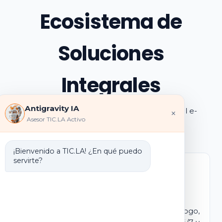
Ecosistema de
Soluciones
Integrales
Antigravity IA
Explora los pilares de transformación digital e-
×
Asesor TIC.LA Activo
learning e IA que ofrecemos
¡Bienvenido a TIC.LA! ¿En qué puedo
servirte?
Marca Blanca IA
E-learning IA para Monetizar
Lanza tu propio campus virtual con tu logo,