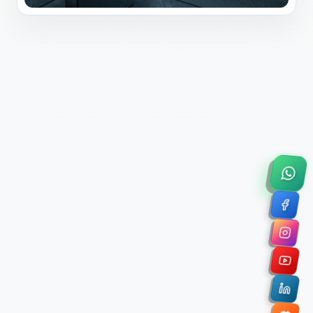
×
Solicitar Asesoría Comercial
Déjanos tus datos y nos pondremos en contacto
contigo para agendar una videollamada de 45
minutos.
Nombre Completo *
Correo Electrónico Corporativo *
Nombre de la Organización / Institución *
Cuéntanos un poco sobre tu proyecto (opcional)