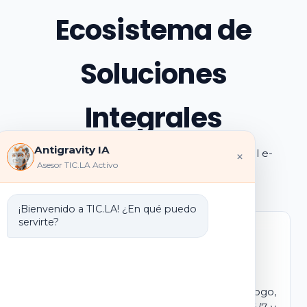
Ecosistema de
Soluciones
Integrales
Antigravity IA
Explora los pilares de transformación digital e-
×
Asesor TIC.LA Activo
learning e IA que ofrecemos
¡Bienvenido a TIC.LA! ¿En qué puedo
servirte?
Marca Blanca IA
E-learning IA para Monetizar
Lanza tu propio campus virtual con tu logo,