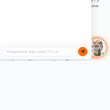
dominio y login propio. Incluye tutores IA 24/7 y
contenidos listos para comercializar y generar
ingresos desde el primer día.
Ver Licencias
Catálogo Académico
Cursos Listos para Monetizar
Contenidos interactivos y gamificados de
PreICFES Saber 11, Bachillerato por ciclos y
Grados 6° a 11°, diseñados para autoaprendizaje
de alta retención.
Ver Cursos