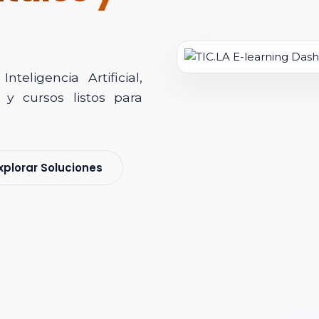
teligencia Artificial,
y cursos listos para
soría Comercial
xplorar Soluciones
s y nos pondremos en contacto contigo para agendar una videollamad
 *
 Corporativo *
ización / Institución *