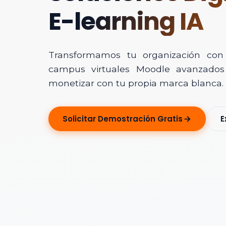
E-learning IA
Transformamos tu organización con In
campus virtuales Moodle avanzados 
monetizar con tu propia marca blanca.
Solicitar Ase
Solicitar Demostración Gratis
E
Déjanos tus dato
Nombre Completo
Correo Electrónico
Nombre de la Organ