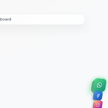
×
a de 45 minutos.