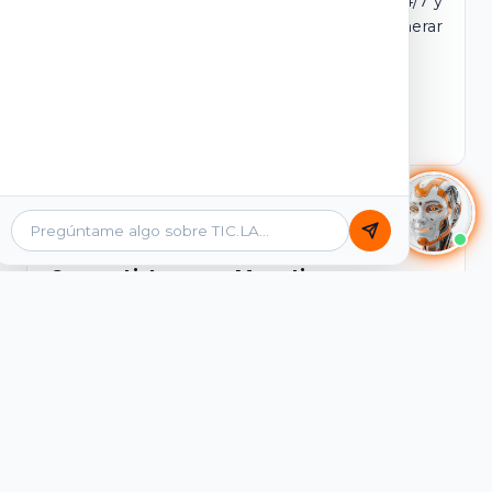
dominio y login propio. Incluye tutores IA 24/7 y
contenidos listos para comercializar y generar
ingresos desde el primer día.
Ver Licencias
Catálogo Académico
Cursos Listos para Monetizar
Contenidos interactivos y gamificados de
PreICFES Saber 11, Bachillerato por ciclos y
Grados 6° a 11°, diseñados para autoaprendizaje
de alta retención.
Ver Cursos