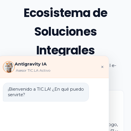
Ecosistema de
Soluciones
Integrales
Antigravity IA
Explora los pilares de transformación digital e-
×
Asesor TIC.LA Activo
learning e IA que ofrecemos
¡Bienvenido a TIC.LA! ¿En qué puedo
servirte?
Marca Blanca IA
E-learning IA para Monetizar
Lanza tu propio campus virtual con tu logo,