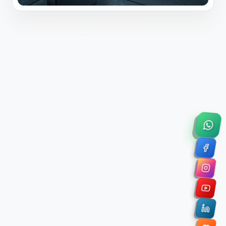
×
Solicitar Asesoría Comercial
Déjanos tus datos y nos pondremos en contacto
contigo para agendar una videollamada de 45
minutos.
Nombre Completo *
Correo Electrónico Corporativo *
Nombre de la Organización / Institución *
Cuéntanos un poco sobre tu proyecto (opcional)