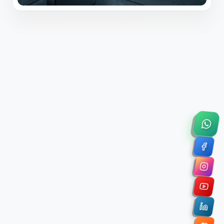
×
Solicitar Asesoría Comercial
Déjanos tus datos y nos pondremos en contacto
contigo para agendar una videollamada de 45
minutos.
Nombre Completo *
Correo Electrónico Corporativo *
Nombre de la Organización / Institución *
Cuéntanos un poco sobre tu proyecto (opcional)