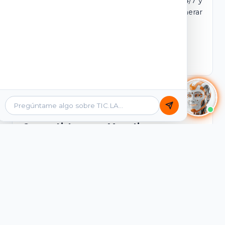
dominio y login propio. Incluye tutores IA 24/7 y
contenidos listos para comercializar y generar
ingresos desde el primer día.
Ver Licencias
Catálogo Académico
Cursos Listos para Monetizar
Contenidos interactivos y gamificados de
PreICFES Saber 11, Bachillerato por ciclos y
Grados 6° a 11°, diseñados para autoaprendizaje
de alta retención.
Ver Cursos