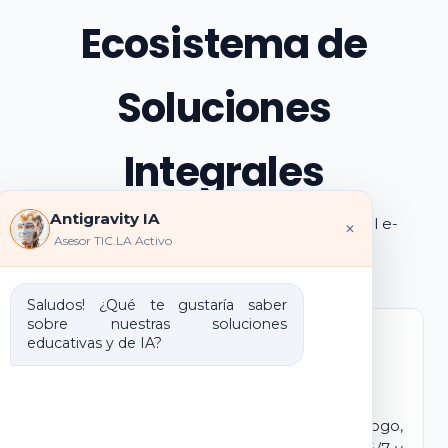
Ecosistema de
Soluciones
Integrales
Antigravity IA
Explora los pilares de transformación digital e-
×
Asesor TIC.LA Activo
learning e IA que ofrecemos
Saludos! ¿Qué te gustaría saber
sobre nuestras soluciones
educativas y de IA?
Marca Blanca IA
E-learning IA para Monetizar
Lanza tu propio campus virtual con tu logo,