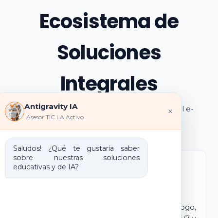
Ecosistema de
Soluciones
Integrales
Antigravity IA
Explora los pilares de transformación digital e-
×
Asesor TIC.LA Activo
learning e IA que ofrecemos
Saludos! ¿Qué te gustaría saber
sobre nuestras soluciones
educativas y de IA?
Marca Blanca IA
E-learning IA para Monetizar
Lanza tu propio campus virtual con tu logo,