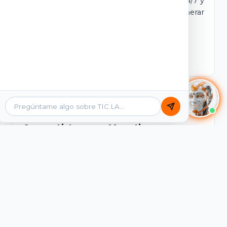
dominio y login propio. Incluye tutores IA 24/7 y
contenidos listos para comercializar y generar
ingresos desde el primer día.
Ver Licencias
Catálogo Académico
Cursos Listos para Monetizar
Contenidos interactivos y gamificados de
PreICFES Saber 11, Bachillerato por ciclos y
Grados 6° a 11°, diseñados para autoaprendizaje
de alta retención.
Ver Cursos