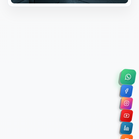
×
Solicitar Asesoría Comercial
Déjanos tus datos y nos pondremos en contacto
contigo para agendar una videollamada de 45
minutos.
Nombre Completo *
Correo Electrónico Corporativo *
Nombre de la Organización / Institución *
Cuéntanos un poco sobre tu proyecto (opcional)