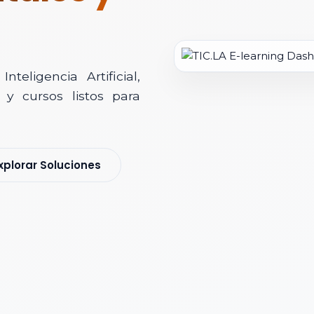
teligencia Artificial,
y cursos listos para
soría Comercial
xplorar Soluciones
s y nos pondremos en contacto contigo para agendar una videollamad
 *
 Corporativo *
ización / Institución *