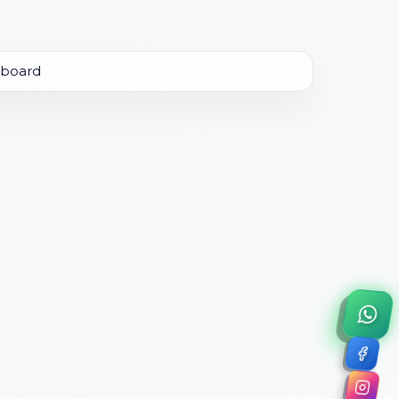
×
a de 45 minutos.