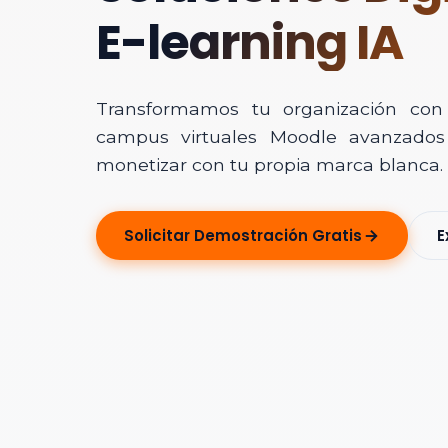
E-learning IA
Transformamos tu organización con In
campus virtuales Moodle avanzados 
monetizar con tu propia marca blanca.
Solicitar Ase
Solicitar Demostración Gratis
E
Déjanos tus dato
Nombre Completo
Correo Electrónico
Nombre de la Organ